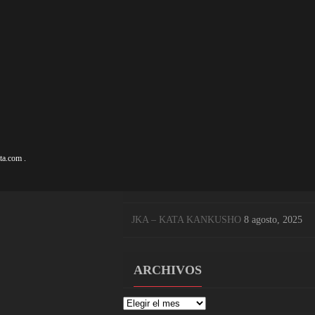
ENTRADAS RECIENTES
KARATE EN EL CENTRO DE BILBAO
17 
NUEVO CURSO DE KARATE 2025-26
17 s
OSAKA SENSEI KATA SOCHIN
8 agosto, 
ta.com
.
OSAKA SENSEI, LEYENDA VIVA DEL 
JKA – KATA KANKUSHO
8 agosto, 2025
ARCHIVOS
Archivos