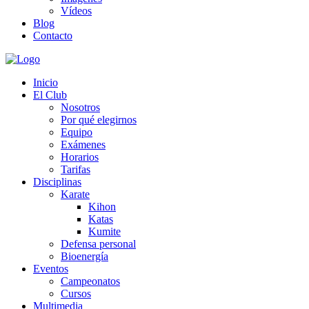
Vídeos
Blog
Contacto
Inicio
El Club
Nosotros
Por qué elegirnos
Equipo
Exámenes
Horarios
Tarifas
Disciplinas
Karate
Kihon
Katas
Kumite
Defensa personal
Bioenergía
Eventos
Campeonatos
Cursos
Multimedia