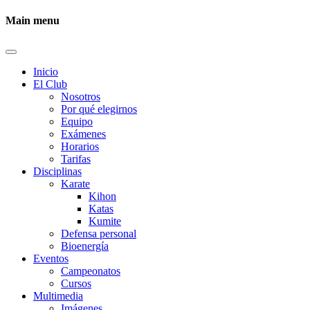
Main menu
Inicio
El Club
Nosotros
Por qué elegirnos
Equipo
Exámenes
Horarios
Tarifas
Disciplinas
Karate
Kihon
Katas
Kumite
Defensa personal
Bioenergía
Eventos
Campeonatos
Cursos
Multimedia
Imágenes