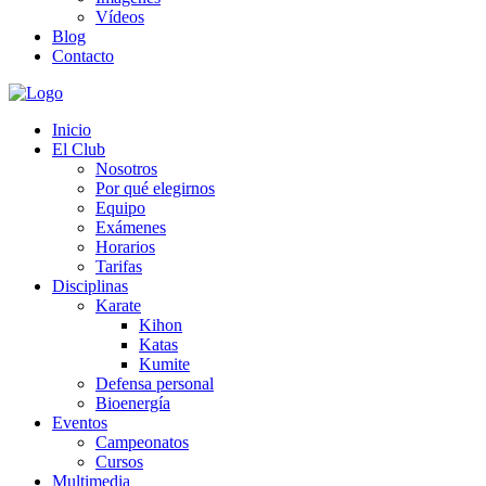
Vídeos
Blog
Contacto
Inicio
El Club
Nosotros
Por qué elegirnos
Equipo
Exámenes
Horarios
Tarifas
Disciplinas
Karate
Kihon
Katas
Kumite
Defensa personal
Bioenergía
Eventos
Campeonatos
Cursos
Multimedia