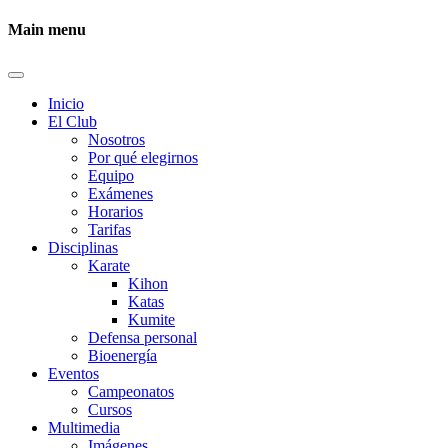
Main menu
Inicio
El Club
Nosotros
Por qué elegirnos
Equipo
Exámenes
Horarios
Tarifas
Disciplinas
Karate
Kihon
Katas
Kumite
Defensa personal
Bioenergía
Eventos
Campeonatos
Cursos
Multimedia
Imágenes