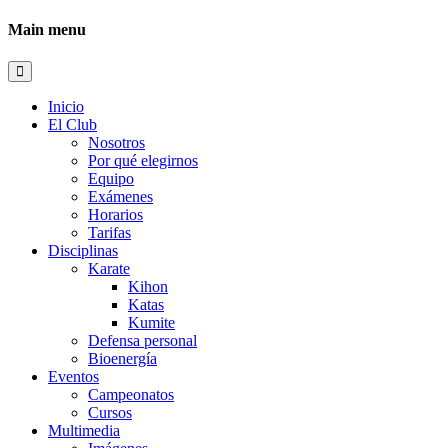
Main menu
Inicio
El Club
Nosotros
Por qué elegirnos
Equipo
Exámenes
Horarios
Tarifas
Disciplinas
Karate
Kihon
Katas
Kumite
Defensa personal
Bioenergía
Eventos
Campeonatos
Cursos
Multimedia