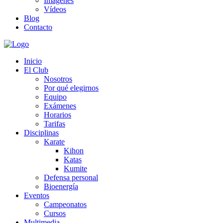
Imágenes
Vídeos
Blog
Contacto
Inicio
El Club
Nosotros
Por qué elegirnos
Equipo
Exámenes
Horarios
Tarifas
Disciplinas
Karate
Kihon
Katas
Kumite
Defensa personal
Bioenergía
Eventos
Campeonatos
Cursos
Multimedia