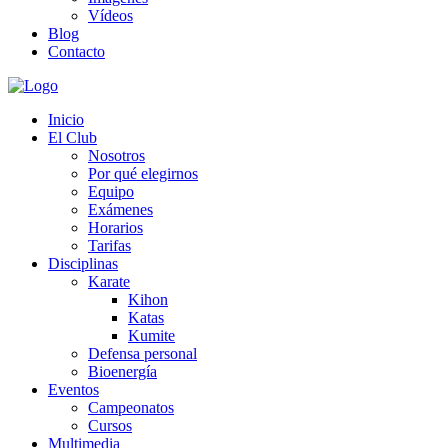
Vídeos
Blog
Contacto
Inicio
El Club
Nosotros
Por qué elegirnos
Equipo
Exámenes
Horarios
Tarifas
Disciplinas
Karate
Kihon
Katas
Kumite
Defensa personal
Bioenergía
Eventos
Campeonatos
Cursos
Multimedia