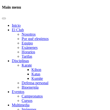
Main menu
Inicio
El Club
Nosotros
Por qué elegirnos
Equipo
Exámenes
Horarios
Tarifas
Disciplinas
Karate
Kihon
Katas
Kumite
Defensa personal
Bioenergía
Eventos
Campeonatos
Cursos
Multimedia
Imágenes