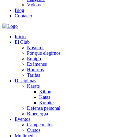
Vídeos
Blog
Contacto
Inicio
El Club
Nosotros
Por qué elegirnos
Equipo
Exámenes
Horarios
Tarifas
Disciplinas
Karate
Kihon
Katas
Kumite
Defensa personal
Bioenergía
Eventos
Campeonatos
Cursos
Multimedia