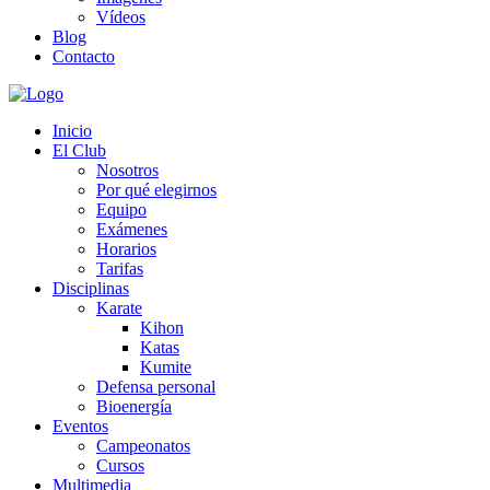
Vídeos
Blog
Contacto
Inicio
El Club
Nosotros
Por qué elegirnos
Equipo
Exámenes
Horarios
Tarifas
Disciplinas
Karate
Kihon
Katas
Kumite
Defensa personal
Bioenergía
Eventos
Campeonatos
Cursos
Multimedia