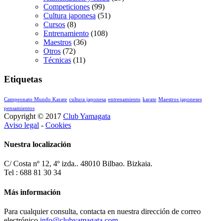
Competiciones
(99)
Cultura japonesa
(51)
Cursos
(8)
Entrenamiento
(108)
Maestros
(36)
Otros
(72)
Técnicas
(11)
Etiquetas
Campeonato Mundo Karate
cultura japonesa
entrenamiento
karate
Maestros japoneses
pensamientos
Copyright © 2017
Club Yamagata
Aviso legal
-
Cookies
Nuestra localización
C/ Costa nº 12, 4º izda.. 48010 Bilbao. Bizkaia.
Tel : 688 81 30 34
Más información
Para cualquier consulta, contacta en nuestra dirección de correo
electrónico
info@clubyamagata.com
.