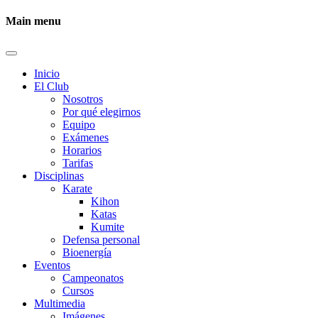
Main menu
Inicio
El Club
Nosotros
Por qué elegirnos
Equipo
Exámenes
Horarios
Tarifas
Disciplinas
Karate
Kihon
Katas
Kumite
Defensa personal
Bioenergía
Eventos
Campeonatos
Cursos
Multimedia
Imágenes