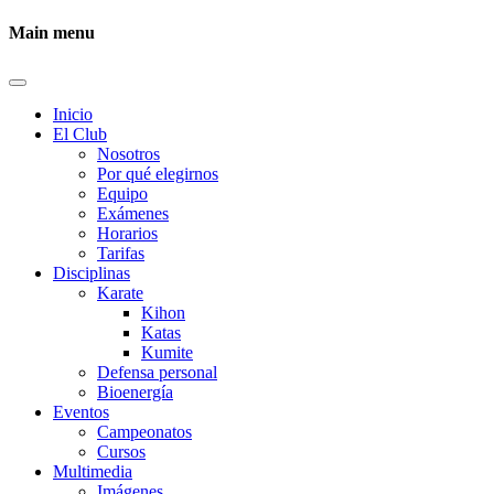
Main menu
Inicio
El Club
Nosotros
Por qué elegirnos
Equipo
Exámenes
Horarios
Tarifas
Disciplinas
Karate
Kihon
Katas
Kumite
Defensa personal
Bioenergía
Eventos
Campeonatos
Cursos
Multimedia
Imágenes