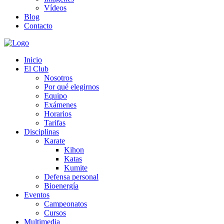
Vídeos
Blog
Contacto
Inicio
El Club
Nosotros
Por qué elegirnos
Equipo
Exámenes
Horarios
Tarifas
Disciplinas
Karate
Kihon
Katas
Kumite
Defensa personal
Bioenergía
Eventos
Campeonatos
Cursos
Multimedia