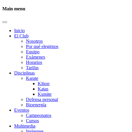
Main menu
Inicio
El Club
Nosotros
Por qué elegirnos
Equipo
Exámenes
Horarios
Tarifas
Disciplinas
Karate
Kihon
Katas
Kumite
Defensa personal
Bioenergía
Eventos
Campeonatos
Cursos
Multimedia
Imágenes