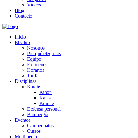
Vídeos
Blog
Contacto
Inicio
El Club
Nosotros
Por qué elegirnos
Equipo
Exámenes
Horarios
Tarifas
Disciplinas
Karate
Kihon
Katas
Kumite
Defensa personal
Bioenergía
Eventos
Campeonatos
Cursos
Multimedia