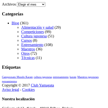
Archivos
Categorías
Blog
(361)
Alimentación y salud
(29)
Competiciones
(99)
Cultura japonesa
(51)
Cursos
(8)
Entrenamiento
(108)
Maestros
(36)
Otros
(72)
Técnicas
(11)
Etiquetas
Campeonato Mundo Karate
cultura japonesa
entrenamiento
karate
Maestros japoneses
pensamientos
Copyright © 2017
Club Yamagata
Aviso legal
-
Cookies
Nuestra localización