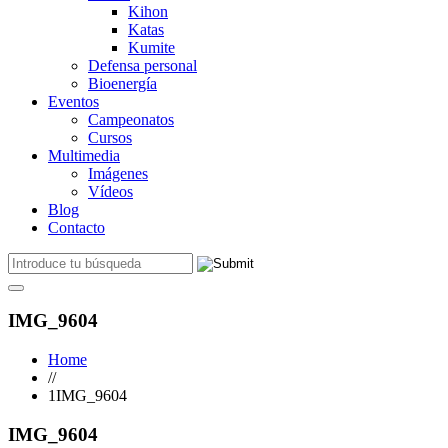
Kihon
Katas
Kumite
Defensa personal
Bioenergía
Eventos
Campeonatos
Cursos
Multimedia
Imágenes
Vídeos
Blog
Contacto
IMG_9604
Home
//
1IMG_9604
IMG_9604