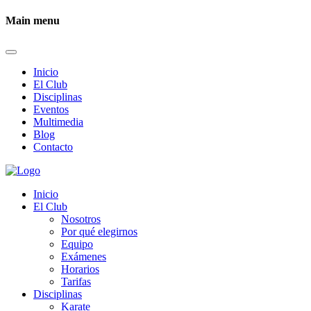
Main menu
Inicio
El Club
Disciplinas
Eventos
Multimedia
Blog
Contacto
Inicio
El Club
Nosotros
Por qué elegirnos
Equipo
Exámenes
Horarios
Tarifas
Disciplinas
Karate