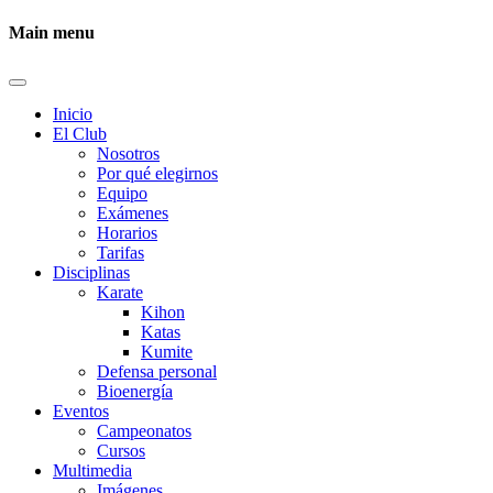
Main menu
Inicio
El Club
Nosotros
Por qué elegirnos
Equipo
Exámenes
Horarios
Tarifas
Disciplinas
Karate
Kihon
Katas
Kumite
Defensa personal
Bioenergía
Eventos
Campeonatos
Cursos
Multimedia
Imágenes