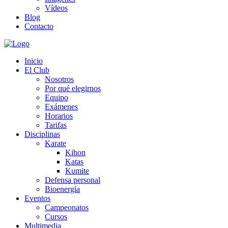
Vídeos
Blog
Contacto
Inicio
El Club
Nosotros
Por qué elegirnos
Equipo
Exámenes
Horarios
Tarifas
Disciplinas
Karate
Kihon
Katas
Kumite
Defensa personal
Bioenergía
Eventos
Campeonatos
Cursos
Multimedia