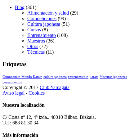
Blog
(361)
Alimentación y salud
(29)
Competiciones
(99)
Cultura japonesa
(51)
Cursos
(8)
Entrenamiento
(108)
Maestros
(36)
Otros
(72)
Técnicas
(11)
Etiquetas
Campeonato Mundo Karate
cultura japonesa
entrenamiento
karate
Maestros japoneses
pensamientos
Copyright © 2017
Club Yamagata
Aviso legal
-
Cookies
Nuestra localización
C/ Costa nº 12, 4º izda.. 48010 Bilbao. Bizkaia.
Tel : 688 81 30 34
Más información