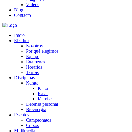
Vídeos
Blog
Contacto
Inicio
El Club
Nosotros
Por qué elegirnos
Equipo
Exámenes
Horarios
Tarifas
Disciplinas
Karate
Kihon
Katas
Kumite
Defensa personal
Bioenergía
Eventos
Campeonatos
Cursos
Multimedia