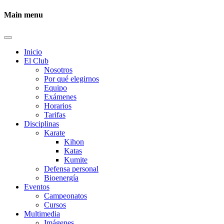
Main menu
Inicio
El Club
Nosotros
Por qué elegirnos
Equipo
Exámenes
Horarios
Tarifas
Disciplinas
Karate
Kihon
Katas
Kumite
Defensa personal
Bioenergía
Eventos
Campeonatos
Cursos
Multimedia
Imágenes