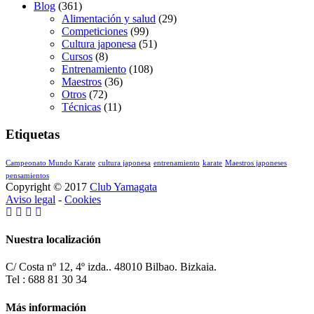
Blog
(361)
Alimentación y salud
(29)
Competiciones
(99)
Cultura japonesa
(51)
Cursos
(8)
Entrenamiento
(108)
Maestros
(36)
Otros
(72)
Técnicas
(11)
Etiquetas
Campeonato Mundo Karate
cultura japonesa
entrenamiento
karate
Maestros japoneses
pensamientos
Copyright © 2017
Club Yamagata
Aviso legal
-
Cookies
Nuestra localización
C/ Costa nº 12, 4º izda.. 48010 Bilbao. Bizkaia.
Tel : 688 81 30 34
Más información