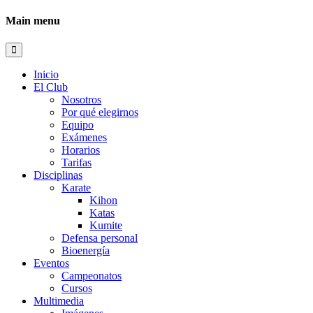
Main menu
Inicio
El Club
Nosotros
Por qué elegirnos
Equipo
Exámenes
Horarios
Tarifas
Disciplinas
Karate
Kihon
Katas
Kumite
Defensa personal
Bioenergía
Eventos
Campeonatos
Cursos
Multimedia