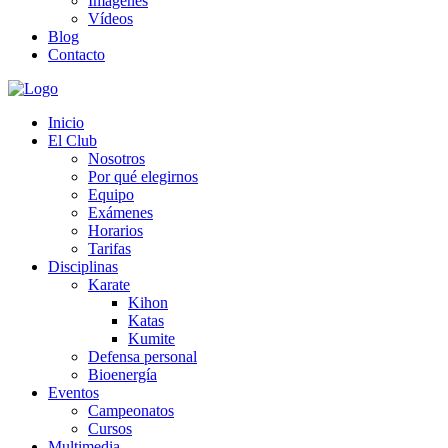
Imágenes
Vídeos
Blog
Contacto
Inicio
El Club
Nosotros
Por qué elegirnos
Equipo
Exámenes
Horarios
Tarifas
Disciplinas
Karate
Kihon
Katas
Kumite
Defensa personal
Bioenergía
Eventos
Campeonatos
Cursos
Multimedia