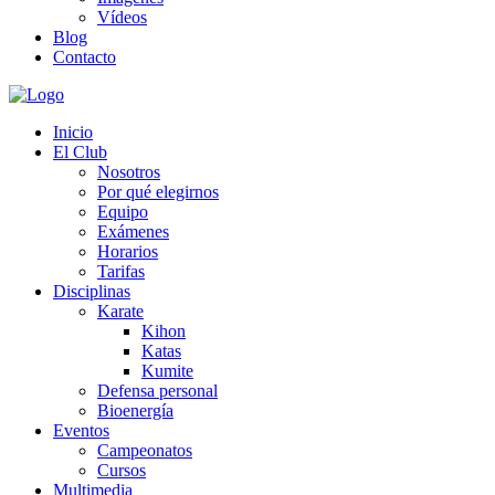
Vídeos
Blog
Contacto
Inicio
El Club
Nosotros
Por qué elegirnos
Equipo
Exámenes
Horarios
Tarifas
Disciplinas
Karate
Kihon
Katas
Kumite
Defensa personal
Bioenergía
Eventos
Campeonatos
Cursos
Multimedia