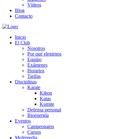
Vídeos
Blog
Contacto
Inicio
El Club
Nosotros
Por qué elegirnos
Equipo
Exámenes
Horarios
Tarifas
Disciplinas
Karate
Kihon
Katas
Kumite
Defensa personal
Bioenergía
Eventos
Campeonatos
Cursos
Multimedia