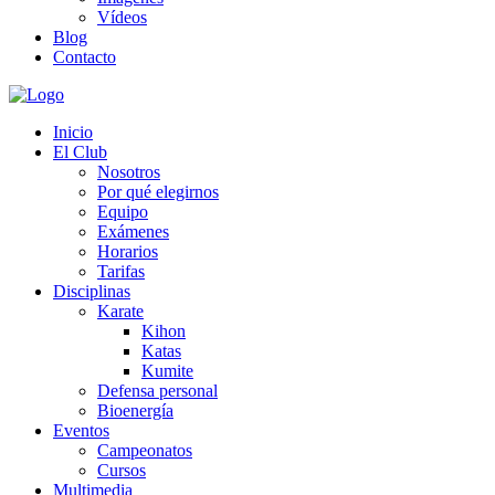
Vídeos
Blog
Contacto
Inicio
El Club
Nosotros
Por qué elegirnos
Equipo
Exámenes
Horarios
Tarifas
Disciplinas
Karate
Kihon
Katas
Kumite
Defensa personal
Bioenergía
Eventos
Campeonatos
Cursos
Multimedia