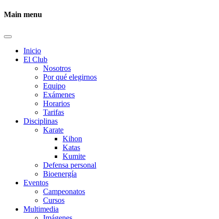
Main menu
Inicio
El Club
Nosotros
Por qué elegirnos
Equipo
Exámenes
Horarios
Tarifas
Disciplinas
Karate
Kihon
Katas
Kumite
Defensa personal
Bioenergía
Eventos
Campeonatos
Cursos
Multimedia
Imágenes