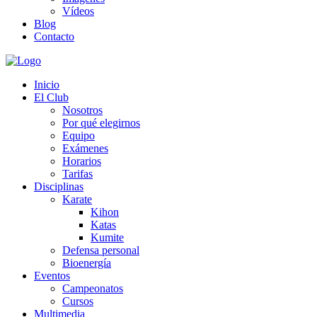
Vídeos
Blog
Contacto
Inicio
El Club
Nosotros
Por qué elegirnos
Equipo
Exámenes
Horarios
Tarifas
Disciplinas
Karate
Kihon
Katas
Kumite
Defensa personal
Bioenergía
Eventos
Campeonatos
Cursos
Multimedia