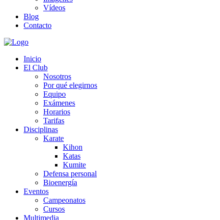
Vídeos
Blog
Contacto
Inicio
El Club
Nosotros
Por qué elegirnos
Equipo
Exámenes
Horarios
Tarifas
Disciplinas
Karate
Kihon
Katas
Kumite
Defensa personal
Bioenergía
Eventos
Campeonatos
Cursos
Multimedia