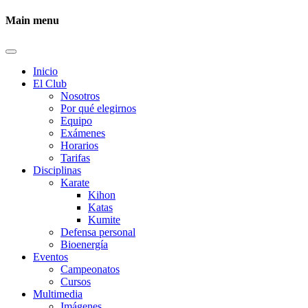
Main menu
Inicio
El Club
Nosotros
Por qué elegirnos
Equipo
Exámenes
Horarios
Tarifas
Disciplinas
Karate
Kihon
Katas
Kumite
Defensa personal
Bioenergía
Eventos
Campeonatos
Cursos
Multimedia
Imágenes