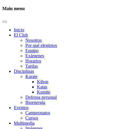
Main menu
Inicio
El Club
Nosotros
Por qué elegirnos
Equipo
Exámenes
Horarios
Tarifas
Disciplinas
Karate
Kihon
Katas
Kumite
Defensa personal
Bioenergía
Eventos
Campeonatos
Cursos
Multimedia
Imágenes