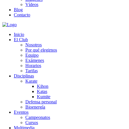
Vídeos
Blog
Contacto
Inicio
El Club
Nosotros
Por qué elegirnos
Equipo
Exámenes
Horarios
Tarifas
Disciplinas
Karate
Kihon
Katas
Kumite
Defensa personal
Bioenergía
Eventos
Campeonatos
Cursos
Multimedia