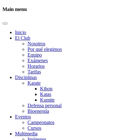
Main menu
Inicio
El Club
Nosotros
Por qué elegirnos
Equipo
Exámenes
Horarios
Tarifas
Disciplinas
Karate
Kihon
Katas
Kumite
Defensa personal
Bioenergía
Eventos
Campeonatos
Cursos
Multimedia
Imágenes