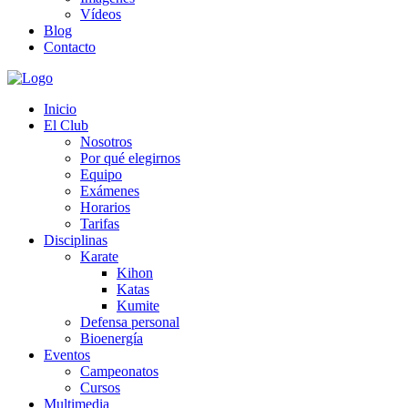
Vídeos
Blog
Contacto
Inicio
El Club
Nosotros
Por qué elegirnos
Equipo
Exámenes
Horarios
Tarifas
Disciplinas
Karate
Kihon
Katas
Kumite
Defensa personal
Bioenergía
Eventos
Campeonatos
Cursos
Multimedia