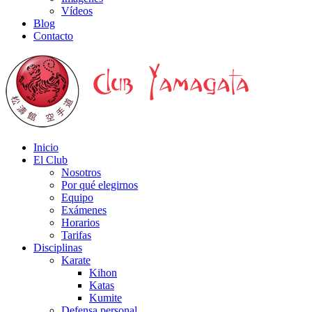
Vídeos
Blog
Contacto
Inicio
El Club
Nosotros
Por qué elegirnos
Equipo
Exámenes
Horarios
Tarifas
Disciplinas
Karate
Kihon
Katas
Kumite
Defensa personal