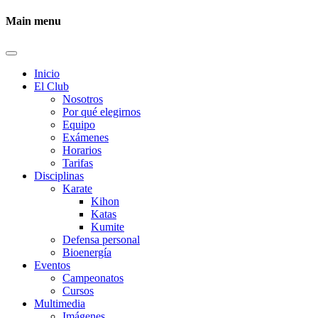
Main menu
Inicio
El Club
Nosotros
Por qué elegirnos
Equipo
Exámenes
Horarios
Tarifas
Disciplinas
Karate
Kihon
Katas
Kumite
Defensa personal
Bioenergía
Eventos
Campeonatos
Cursos
Multimedia
Imágenes