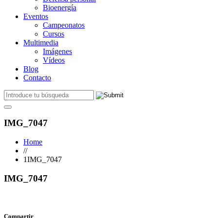
Bioenergía
Eventos
Campeonatos
Cursos
Multimedia
Imágenes
Vídeos
Blog
Contacto
IMG_7047
Home
//
1IMG_7047
IMG_7047
Compartir