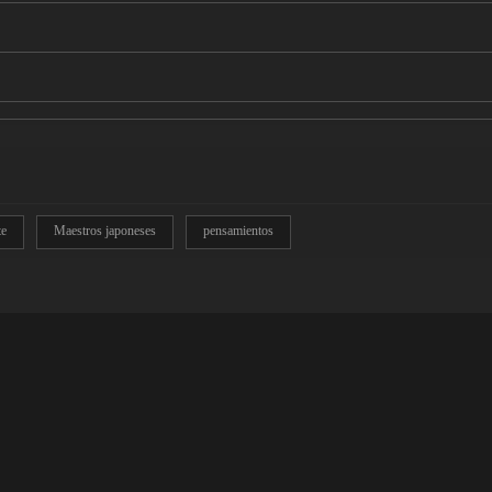
te
Maestros japoneses
pensamientos