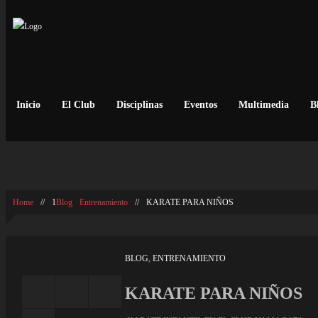
Inicio
El Club
Disciplinas
Eventos
Multimedia
B
KARATE PARA NIÑOS
Home
//
1
Blog
Entrenamiento
//
KARATE PARA NIÑOS
BLOG
,
ENTRENAMIENTO
KARATE PARA NIÑOS