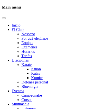
Main menu
Inicio
El Club
Nosotros
Por qué elegirnos
Equipo
Exámenes
Horarios
Tarifas
Disciplinas
Karate
Kihon
Katas
Kumite
Defensa personal
Bioenergía
Eventos
Campeonatos
Cursos
Multimedia
Imágenes