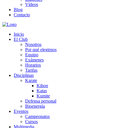
Vídeos
Blog
Contacto
Inicio
El Club
Nosotros
Por qué elegirnos
Equipo
Exámenes
Horarios
Tarifas
Disciplinas
Karate
Kihon
Katas
Kumite
Defensa personal
Bioenergía
Eventos
Campeonatos
Cursos
Multimedia