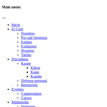
Main menu
Inicio
El Club
Nosotros
Por qué elegirnos
Equipo
Exámenes
Horarios
Tarifas
Disciplinas
Karate
Kihon
Katas
Kumite
Defensa personal
Bioenergía
Eventos
Campeonatos
Cursos
Multimedia
Imágenes