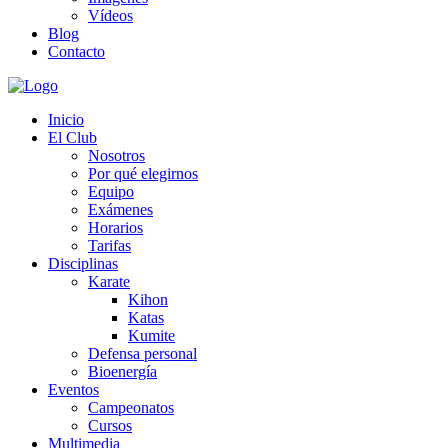
Vídeos
Blog
Contacto
Inicio
El Club
Nosotros
Por qué elegirnos
Equipo
Exámenes
Horarios
Tarifas
Disciplinas
Karate
Kihon
Katas
Kumite
Defensa personal
Bioenergía
Eventos
Campeonatos
Cursos
Multimedia