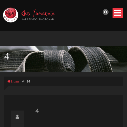
4
Home
//
14
4