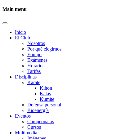
Main menu
Inicio
El Club
Nosotros
Por qué elegirnos
Equipo
Exámenes
Horarios
Tarifas
Disciplinas
Karate
Kihon
Katas
Kumite
Defensa personal
Bioenergía
Eventos
Campeonatos
Cursos
Multimedia
Imágenes