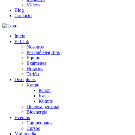
Vídeos
Blog
Contacto
Inicio
El Club
Nosotros
Por qué elegirnos
Equipo
Exámenes
Horarios
Tarifas
Disciplinas
Karate
Kihon
Katas
Kumite
Defensa personal
Bioenergía
Eventos
Campeonatos
Cursos
Multimedia