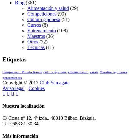
Blog
(361)
Alimentación y salud
(29)
Competiciones
(99)
Cultura japonesa
(51)
Cursos
(8)
Entrenamiento
(108)
Maestros
(36)
Otros
(72)
Técnicas
(11)
Etiquetas
Campeonato Mundo Karate
cultura japonesa
entrenamiento
karate
Maestros japoneses
pensamientos
Copyright © 2017
Club Yamagata
Aviso legal
-
Cookies
Nuestra localización
C/ Costa nº 12, 4º izda.. 48010 Bilbao. Bizkaia.
Tel : 688 81 30 34
Más información