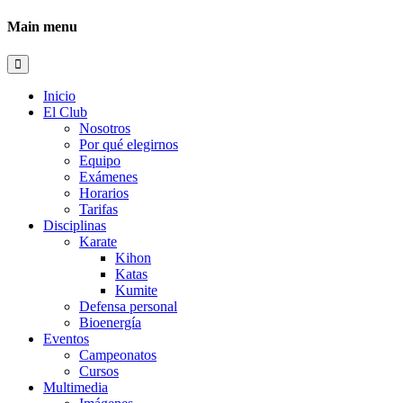
Main menu
Inicio
El Club
Nosotros
Por qué elegirnos
Equipo
Exámenes
Horarios
Tarifas
Disciplinas
Karate
Kihon
Katas
Kumite
Defensa personal
Bioenergía
Eventos
Campeonatos
Cursos
Multimedia