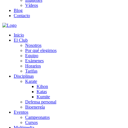
Imágenes
Vídeos
Blog
Contacto
Inicio
El Club
Nosotros
Por qué elegirnos
Equipo
Exámenes
Horarios
Tarifas
Disciplinas
Karate
Kihon
Katas
Kumite
Defensa personal
Bioenergía
Eventos
Campeonatos
Cursos
Multimedia