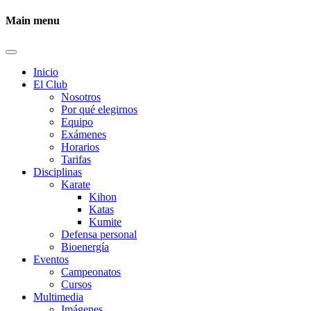
Main menu
Inicio
El Club
Nosotros
Por qué elegirnos
Equipo
Exámenes
Horarios
Tarifas
Disciplinas
Karate
Kihon
Katas
Kumite
Defensa personal
Bioenergía
Eventos
Campeonatos
Cursos
Multimedia
Imágenes