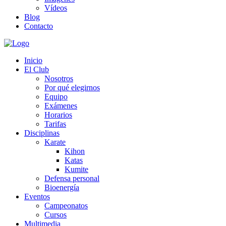
Vídeos
Blog
Contacto
Inicio
El Club
Nosotros
Por qué elegirnos
Equipo
Exámenes
Horarios
Tarifas
Disciplinas
Karate
Kihon
Katas
Kumite
Defensa personal
Bioenergía
Eventos
Campeonatos
Cursos
Multimedia