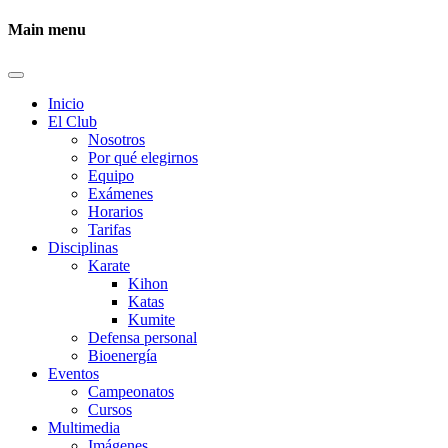
Main menu
Inicio
El Club
Nosotros
Por qué elegirnos
Equipo
Exámenes
Horarios
Tarifas
Disciplinas
Karate
Kihon
Katas
Kumite
Defensa personal
Bioenergía
Eventos
Campeonatos
Cursos
Multimedia
Imágenes