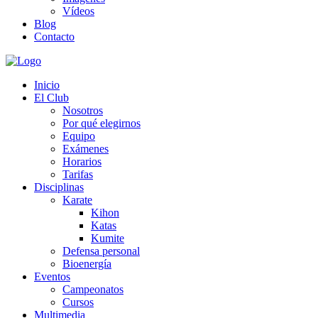
Vídeos
Blog
Contacto
Inicio
El Club
Nosotros
Por qué elegirnos
Equipo
Exámenes
Horarios
Tarifas
Disciplinas
Karate
Kihon
Katas
Kumite
Defensa personal
Bioenergía
Eventos
Campeonatos
Cursos
Multimedia