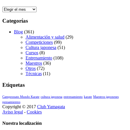
Archivos
Categorías
Blog
(361)
Alimentación y salud
(29)
Competiciones
(99)
Cultura japonesa
(51)
Cursos
(8)
Entrenamiento
(108)
Maestros
(36)
Otros
(72)
Técnicas
(11)
Etiquetas
Campeonato Mundo Karate
cultura japonesa
entrenamiento
karate
Maestros japoneses
pensamientos
Copyright © 2017
Club Yamagata
Aviso legal
-
Cookies
Nuestra localización