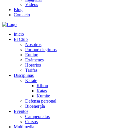
Vídeos
Blog
Contacto
Inicio
El Club
Nosotros
Por qué elegirnos
Equipo
Exámenes
Horarios
Tarifas
Disciplinas
Karate
Kihon
Katas
Kumite
Defensa personal
Bioenergía
Eventos
Campeonatos
Cursos
Multimedia