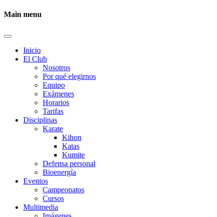
Main menu
Inicio
El Club
Nosotros
Por qué elegirnos
Equipo
Exámenes
Horarios
Tarifas
Disciplinas
Karate
Kihon
Katas
Kumite
Defensa personal
Bioenergía
Eventos
Campeonatos
Cursos
Multimedia
Imágenes