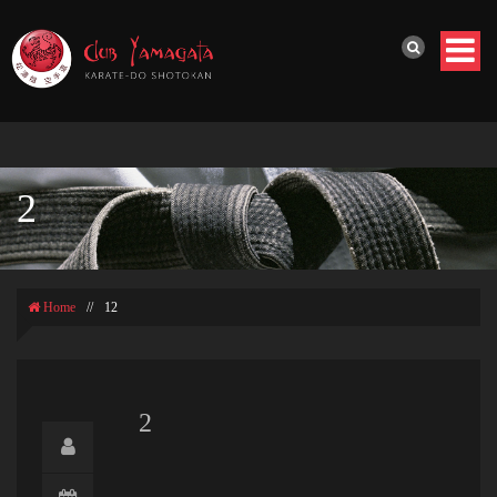
2
Home
//
12
2