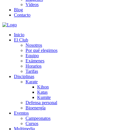
Vídeos
Blog
Contacto
Inicio
El Club
Nosotros
Por qué elegirnos
Equipo
Exámenes
Horarios
Tarifas
Disciplinas
Karate
Kihon
Katas
Kumite
Defensa personal
Bioenergía
Eventos
Campeonatos
Cursos
Multimedia