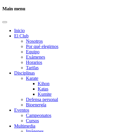
Main menu
Inicio
El Club
Nosotros
Por qué elegirnos
Equipo
Exámenes
Horarios
Tarifas
Disciplinas
Karate
Kihon
Katas
Kumite
Defensa personal
Bioenergía
Eventos
Campeonatos
Cursos
Multimedia
Imágenes