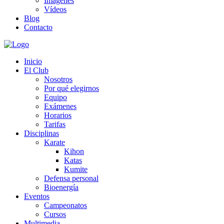
Imágenes
Vídeos
Blog
Contacto
Inicio
El Club
Nosotros
Por qué elegirnos
Equipo
Exámenes
Horarios
Tarifas
Disciplinas
Karate
Kihon
Katas
Kumite
Defensa personal
Bioenergía
Eventos
Campeonatos
Cursos
Multimedia