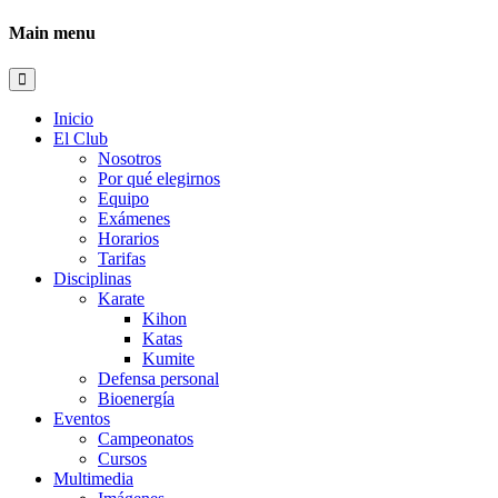
Main menu
Inicio
El Club
Nosotros
Por qué elegirnos
Equipo
Exámenes
Horarios
Tarifas
Disciplinas
Karate
Kihon
Katas
Kumite
Defensa personal
Bioenergía
Eventos
Campeonatos
Cursos
Multimedia