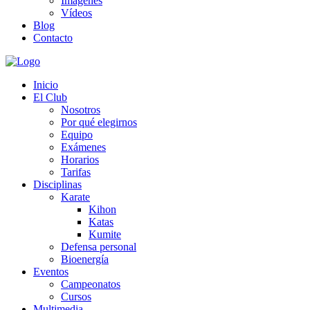
Imágenes
Vídeos
Blog
Contacto
Inicio
El Club
Nosotros
Por qué elegirnos
Equipo
Exámenes
Horarios
Tarifas
Disciplinas
Karate
Kihon
Katas
Kumite
Defensa personal
Bioenergía
Eventos
Campeonatos
Cursos
Multimedia