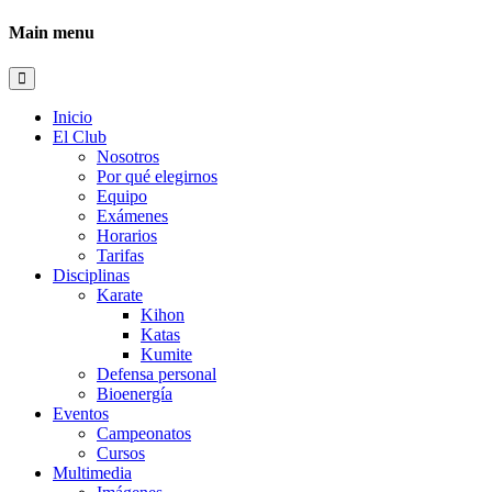
Main menu
Inicio
El Club
Nosotros
Por qué elegirnos
Equipo
Exámenes
Horarios
Tarifas
Disciplinas
Karate
Kihon
Katas
Kumite
Defensa personal
Bioenergía
Eventos
Campeonatos
Cursos
Multimedia