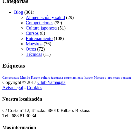
Categorías
Blog
(361)
Alimentación y salud
(29)
Competiciones
(99)
Cultura japonesa
(51)
Cursos
(8)
Entrenamiento
(108)
Maestros
(36)
Otros
(72)
Técnicas
(11)
Etiquetas
Campeonato Mundo Karate
cultura japonesa
entrenamiento
karate
Maestros japoneses
pensam
Copyright © 2017
Club Yamagata
Aviso legal
-
Cookies
Nuestra localización
C/ Costa nº 12, 4º izda.. 48010 Bilbao. Bizkaia.
Tel : 688 81 30 34
Más información