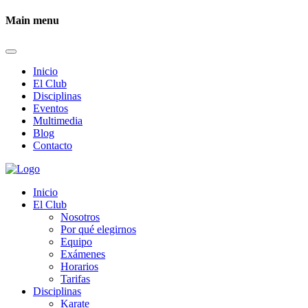
Main menu
Inicio
El Club
Disciplinas
Eventos
Multimedia
Blog
Contacto
Inicio
El Club
Nosotros
Por qué elegirnos
Equipo
Exámenes
Horarios
Tarifas
Disciplinas
Karate