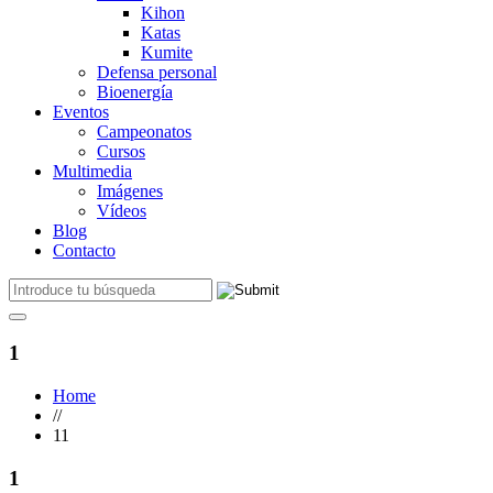
Kihon
Katas
Kumite
Defensa personal
Bioenergía
Eventos
Campeonatos
Cursos
Multimedia
Imágenes
Vídeos
Blog
Contacto
1
Home
//
11
1