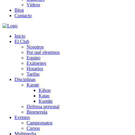
Vídeos
Blog
Contacto
Inicio
El Club
Nosotros
Por qué elegirnos
Equipo
Exámenes
Horarios
Tarifas
Disciplinas
Karate
Kihon
Katas
Kumite
Defensa personal
Bioenergía
Eventos
Campeonatos
Cursos
Multimedia