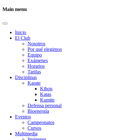
Main menu
Inicio
El Club
Nosotros
Por qué elegirnos
Equipo
Exámenes
Horarios
Tarifas
Disciplinas
Karate
Kihon
Katas
Kumite
Defensa personal
Bioenergía
Eventos
Campeonatos
Cursos
Multimedia
Imágenes