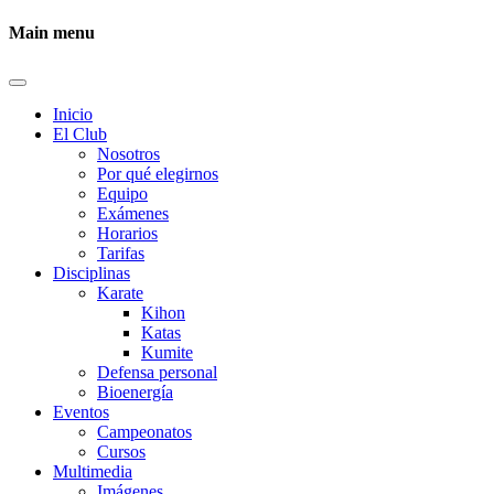
Main menu
Inicio
El Club
Nosotros
Por qué elegirnos
Equipo
Exámenes
Horarios
Tarifas
Disciplinas
Karate
Kihon
Katas
Kumite
Defensa personal
Bioenergía
Eventos
Campeonatos
Cursos
Multimedia
Imágenes