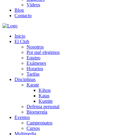
Vídeos
Blog
Contacto
Inicio
El Club
Nosotros
Por qué elegirnos
Equipo
Exámenes
Horarios
Tarifas
Disciplinas
Karate
Kihon
Katas
Kumite
Defensa personal
Bioenergía
Eventos
Campeonatos
Cursos
Multimedia