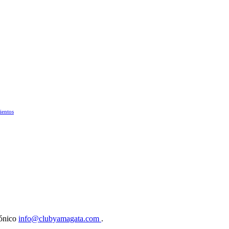
ientos
rónico
info@clubyamagata.com
.