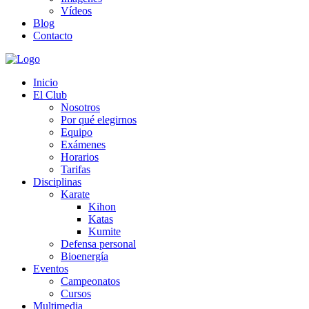
Vídeos
Blog
Contacto
Inicio
El Club
Nosotros
Por qué elegirnos
Equipo
Exámenes
Horarios
Tarifas
Disciplinas
Karate
Kihon
Katas
Kumite
Defensa personal
Bioenergía
Eventos
Campeonatos
Cursos
Multimedia