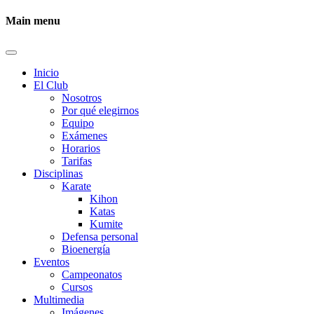
Main menu
Inicio
El Club
Nosotros
Por qué elegirnos
Equipo
Exámenes
Horarios
Tarifas
Disciplinas
Karate
Kihon
Katas
Kumite
Defensa personal
Bioenergía
Eventos
Campeonatos
Cursos
Multimedia
Imágenes