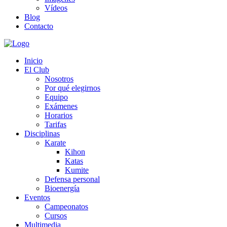
Vídeos
Blog
Contacto
Inicio
El Club
Nosotros
Por qué elegirnos
Equipo
Exámenes
Horarios
Tarifas
Disciplinas
Karate
Kihon
Katas
Kumite
Defensa personal
Bioenergía
Eventos
Campeonatos
Cursos
Multimedia