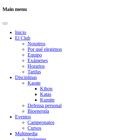
Main menu
Inicio
El Club
Nosotros
Por qué elegirnos
Equipo
Exámenes
Horarios
Tarifas
Disciplinas
Karate
Kihon
Katas
Kumite
Defensa personal
Bioenergía
Eventos
Campeonatos
Cursos
Multimedia
Imágenes