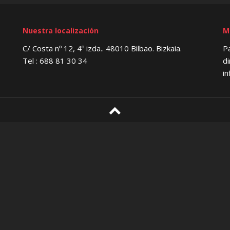
Nuestra localización
M
C/ Costa nº 12, 4º izda.. 48010 Bilbao. Bizkaia.
Pa
Tel : 688 81 30 34
di
i