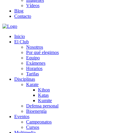
Imágenes
Vídeos
Blog
Contacto
Inicio
El Club
Nosotros
Por qué elegirnos
Equipo
Exámenes
Horarios
Tarifas
Disciplinas
Karate
Kihon
Katas
Kumite
Defensa personal
Bioenergía
Eventos
Campeonatos
Cursos
Multimedia