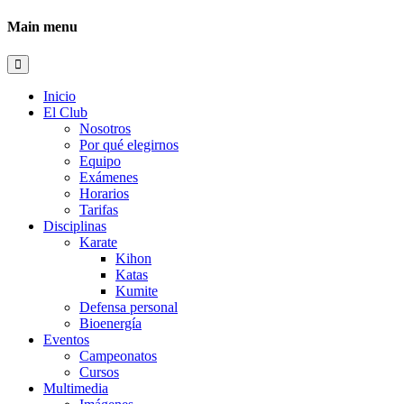
Main menu
Inicio
El Club
Nosotros
Por qué elegirnos
Equipo
Exámenes
Horarios
Tarifas
Disciplinas
Karate
Kihon
Katas
Kumite
Defensa personal
Bioenergía
Eventos
Campeonatos
Cursos
Multimedia