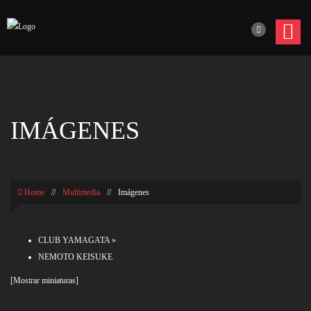
IMÁGENES
Home
//
Multimedia
//
Imágenes
CLUB YAMAGATA
»
NEMOTO KEISUKE
[Mostrar miniaturas]