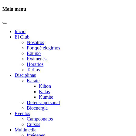
Main menu
Inicio
El Club
Nosotros
Por qué elegirnos
Equipo
Exámenes
Horarios
Tarifas
Disciplinas
Karate
Kihon
Katas
Kumite
Defensa personal
Bioenergía
Eventos
Campeonatos
Cursos
Multimedia
Imágenes