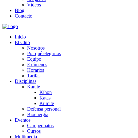
Vídeos
Blog
Contacto
Inicio
El Club
Nosotros
Por qué elegirnos
Equipo
Exámenes
Horarios
Tarifas
Disciplinas
Karate
Kihon
Katas
Kumite
Defensa personal
Bioenergía
Eventos
Campeonatos
Cursos
Multimedia