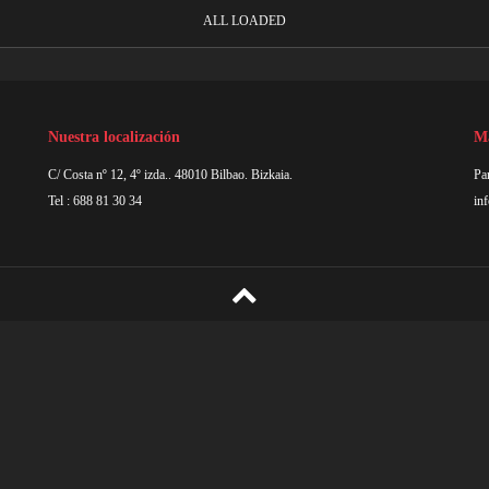
ALL LOADED
Nuestra localización
Má
C/ Costa nº 12, 4º izda.. 48010 Bilbao. Bizkaia.
Par
Tel : 688 81 30 34
in