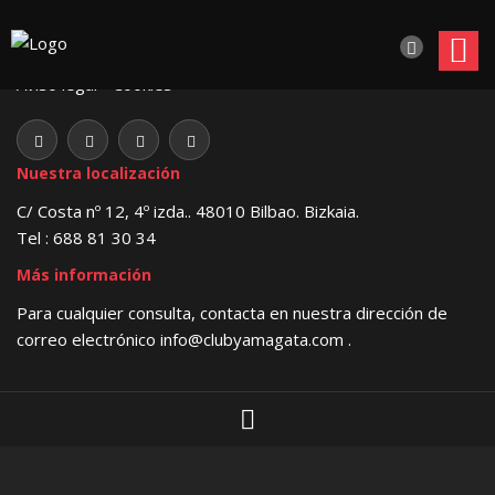
Copyright © 2017
Club Yamagata
Aviso legal
-
Cookies
Nuestra localización
C/ Costa nº 12, 4º izda.. 48010 Bilbao. Bizkaia.
Tel : 688 81 30 34
Más información
Para cualquier consulta, contacta en nuestra dirección de
correo electrónico
info@clubyamagata.com
.